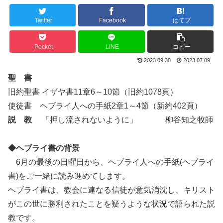
Twitter
Facebook
はてブ
Pocket
LINE
コピー
2023.09.30
2023.07.09
聖 書
旧約聖書 イザヤ書11章6～10節（旧約1078頁）
使徒書 ヘブライ人への手紙2章1～4節（新約402頁）
説 教
「押し流されないように」 柳谷知之牧師
◆ヘブライ書の背景
6月の最後の日曜日から、ヘブライ人への手紙(ヘブライ
書)をご一緒に読み進めてします。
ヘブライ書は、教会に連なる信徒が意気消沈し、キリスト
がこの世に勝利されたことを疑うような状況で語られた説
教です。