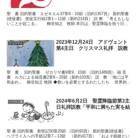
聖 書 旧約聖書 エゼキエル37章9－10節（旧約1357頁） 新約聖書
(使徒書) 使徒言行録2章1～11節（新約214頁） 説 教 「考えもしな
いことが起こる」 柳谷知之 牧師 本日は、聖霊降臨を祝う日で
あります。聖霊とは何でしょ...
2023年12月24日 アドヴェント
クリスマス
第4主日 クリスマス礼拝 説教
聖 書 旧約聖書 ゼカリヤ書9章9、10節 （旧約1489頁） 福 音
書 ルカによる福音書2章8～20節（新約103頁） 説 教 「地には平
和あれ」 柳谷知之 牧師 ◆救いを必要とするわたしたち 世界的な
ことにあっても、個人的なこ...
2024年6月2日 聖霊降臨節第3主
ヘブライ書
日礼拝説教「平和に満ちた実を結
ぶ」
聖 書 旧約聖書 創世記50章20節 （旧約93頁） 新約聖書(使徒書)
ヘブライ人への手紙12章7～13節 （新約417頁） 「およそ鍛錬とい