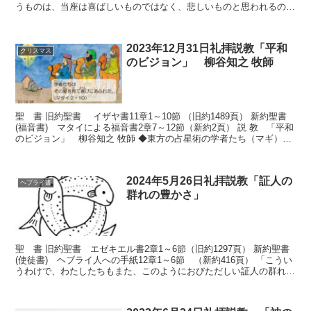
うものは、当座は喜ばしいものではなく、悲しいものと思われるので
すが、後になるとそれで鍛え上げられ...
2023年12月31日礼拝説教「平和
クリスマス
のビジョン」 柳谷知之 牧師
聖 書 旧約聖書 イザヤ書11章1～10節 （旧約1489頁） 新約聖書
(福音書) マタイによる福音書2章7～12節（新約2頁） 説 教 「平和
のビジョン」 柳谷知之 牧師 ◆東方の占星術の学者たち（マギ）の
望み クリスマスの喜...
2024年5月26日礼拝説教「証人の
ヘブライ書
群れの豊かさ」
聖 書 旧約聖書 エゼキエル書2章1～6節（旧約1297頁） 新約聖書
(使徒書) ヘブライ人への手紙12章1～6節 （新約416頁） 「こうい
うわけで、わたしたちもまた、このようにおびただしい証人の群れに
囲まれている以上、すべての重荷や絡み...