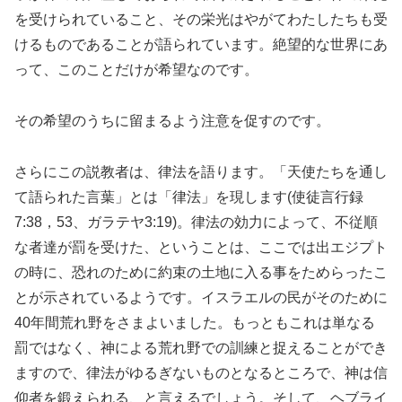
を受けられていること、その栄光はやがてわたしたちも受
けるものであることが語られています。絶望的な世界にあ
って、このことだけが希望なのです。
その希望のうちに留まるよう注意を促すのです。
さらにこの説教者は、律法を語ります。「天使たちを通し
て語られた言葉」とは「律法」を現します(使徒言行録
7:38，53、ガラテヤ3:19)。律法の効力によって、不従順
な者達が罰を受けた、ということは、ここでは出エジプト
の時に、恐れのために約束の土地に入る事をためらったこ
とが示されているようです。イスラエルの民がそのために
40年間荒れ野をさまよいました。もっともこれは単なる
罰ではなく、神による荒れ野での訓練と捉えることができ
ますので、律法がゆるぎないものとなるところで、神は信
仰者を鍛えられる、と言えるでしょう。そして、ヘブライ