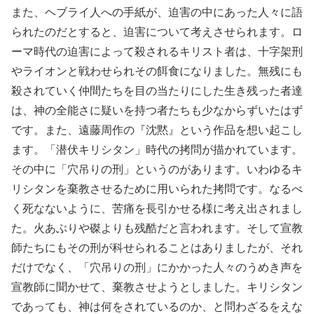
また、ヘブライ人への手紙が、迫害の中にあった人々に語
られたのだとすると、迫害について考えさせられます。ロ
ーマ時代の迫害によって殺されるキリスト者は、十字架刑
やライオンと戦わせられその餌食になりました。無残にも
殺されていく仲間たちを目の当たりにした生き残った者達
は、神の全能さに疑いを持つ者たちも少なからずいたはず
です。また、遠藤周作の『沈黙』という作品を想い起こし
ます。「潜伏キリシタン」時代の拷問が描かれています。
その中に「穴吊りの刑」というのがあります。いわゆるキ
リシタンを棄教させるために用いられた拷問です。なるべ
く死なないように、苦痛を長引かせる様に考え出されまし
た。火あぶりや磔よりも残酷だと言われます。そして宣教
師たちにもその刑が科せられることはありましたが、それ
だけでなく、「穴吊りの刑」にかかった人々のうめき声を
宣教師に聞かせて、棄教させようとしました。キリシタン
であっても、神は何をされているのか、と問わざるをえな